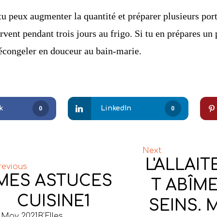
 tu peux augmenter la quantité et préparer plusieurs por
rvent pendant trois jours au frigo. Si tu en prépares u
décongeler en douceur au bain-marie.
k
LinkedIn
0
0
Next
L'ALLAI
revious
MES ASTUCES
T ABÎME
CUISINE1
SEINS. 
 May 2021
B'Elles