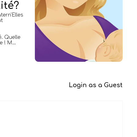
ité?
tern'Elles
t
. Quelle
 ! M...
Login as a Guest