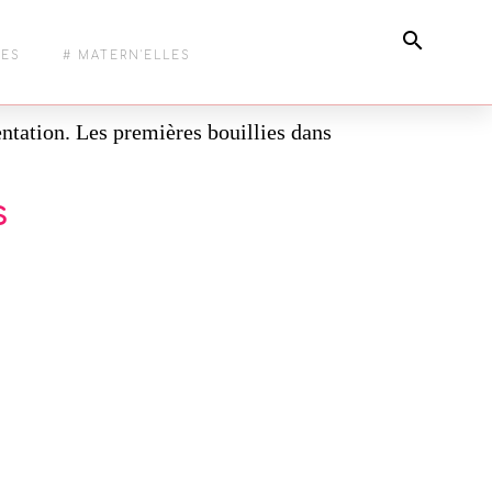
DE BÉBÉ
LES
# MATERN'ELLES
entation. Les premières bouillies dans
s