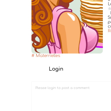
L
S
p
c
R
# Matern'elles
Login