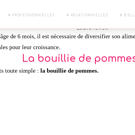
MIÈRE BOUILLIE 
# PROFESSIONN'ELLES
# RELATIONN'ELLES
# B'EL
s
Leave a comment
2343 Views
Leave review
âge de 6 mois, il est nécessaire de diversifier son alim
les pour leur croissance.
La bouillie de pomme
ts toute simple :
la bouillie de pommes.