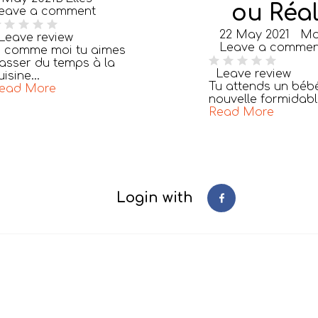
ou Réal
eave a comment
22 May 2021
Ma
Leave review
Leave a commen
i comme moi tu aimes
asser du temps à la
Leave review
uisine...
Tu attends un bébé
ead More
nouvelle formidable
Read More
Login with