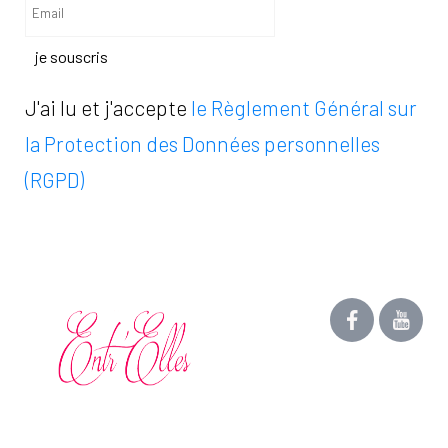
je souscris
J'ai lu et j'accepte
le Règlement Général sur
la Protection des Données personnelles
(RGPD)
QUE FAIRE QUAND
VOICI COMMENT
TU PUES DES
JE PRENDS SOIN
PIEDS?
DE MES LÈVRES
30 mai 2021
B'Elles
4402 Vues
1 mai 2019
B'Elles
2719 Vues
Laisse un commentaire
Laisse un commentaire
Laisse un avis
Laisse un avis